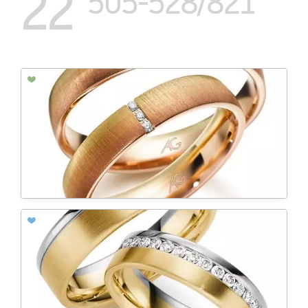
22
505-528/821