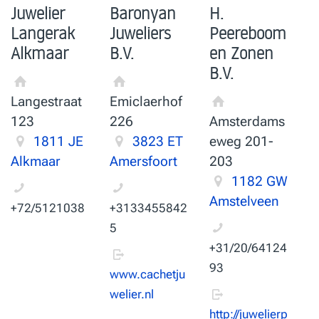
Juwelier
Baronyan
H.
Langerak
Juweliers
Peereboom
Alkmaar
B.V.
en Zonen
B.V.
Langestraat
Emiclaerhof
123
226
Amsterdams
1811 JE
3823 ET
eweg 201-
Alkmaar
Amersfoort
203
1182 GW
Amstelveen
+72/5121038
+3133455842
5
+31/20/64124
93
www.cachetju
welier.nl
http://juwelierp