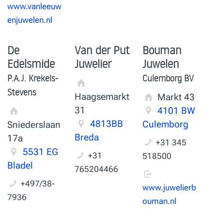
www.vanleeuw
enjuwelen.nl
De
Van der Put
Bouman
Edelsmide
Juwelier
Juwelen
P.A.J. Krekels-
Culemborg BV
Stevens
Haagsemarkt
Markt 43
31
4101 BW
4813BB
Culemborg
Sniederslaan
Breda
17a
+31 345
5531 EG
+31
518500
Bladel
765204466
+497/38-
www.juwelierb
7936
ouman.nl