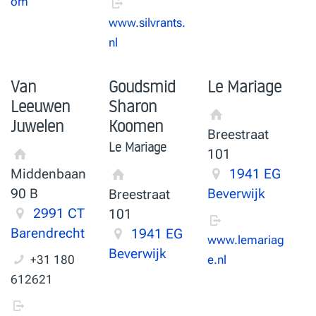
om
www.silvrants.
nl
Van
Goudsmid
Le Mariage
Leeuwen
Sharon
Juwelen
Koomen
Breestraat
Le Mariage
101
Middenbaan
1941 EG
90 B
Beverwijk
Breestraat
2991 CT
101
Barendrecht
1941 EG
www.lemariag
Beverwijk
+31 180
e.nl
612621