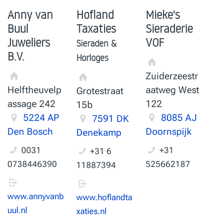
Anny van
Hofland
Mieke's
Buul
Taxaties
Sieraderie
Juweliers
VOF
Sieraden &
B.V.
Horloges
Zuiderzeestr
Helftheuvelp
aatweg West
Grotestraat
assage 242
122
15b
5224 AP
8085 AJ
7591 DK
Den Bosch
Doornspijk
Denekamp
0031
+31
+31 6
0738446390
525662187
11887394
www.annyvanb
www.hoflandta
uul.nl
xaties.nl