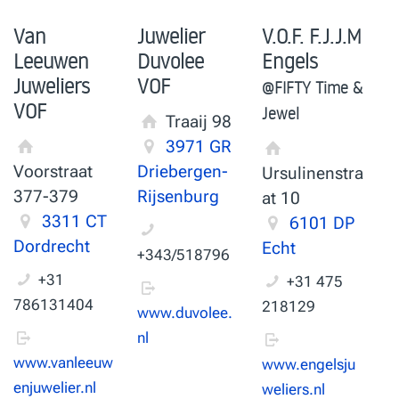
Van
Juwelier
V.O.F. F.J.J.M
Leeuwen
Duvolee
Engels
Juweliers
VOF
@FIFTY Time &
VOF
Jewel
Traaij 98
3971 GR
Voorstraat
Driebergen-
Ursulinenstra
377-379
Rijsenburg
at 10
3311 CT
6101 DP
Dordrecht
Echt
+343/518796
+31
+31 475
786131404
218129
www.duvolee.
nl
www.vanleeuw
www.engelsju
enjuwelier.nl
weliers.nl