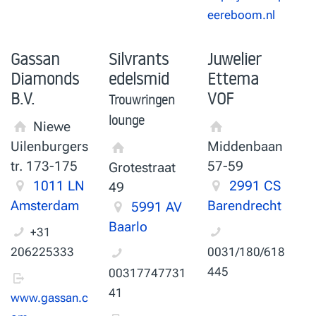
eereboom.nl
Gassan
Silvrants
Juwelier
Diamonds
edelsmid
Ettema
B.V.
VOF
Trouwringen
lounge
Niewe
Uilenburgers
Middenbaan
tr. 173-175
57-59
Grotestraat
1011 LN
2991 CS
49
Amsterdam
Barendrecht
5991 AV
Baarlo
+31
206225333
0031/180/618
445
00317747731
41
www.gassan.c