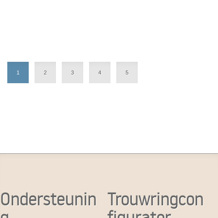
1
2
3
4
5
Ondersteunin
Trouwringcon
g
figurator