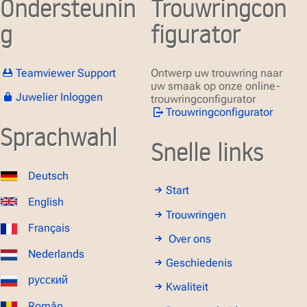
Ondersteunin
Trouwringcon
g
figurator
Teamviewer Support
Ontwerp uw trouwring naar
uw smaak op onze online-
Juwelier Inloggen
trouwringconfigurator
Trouwringconfigurator
Sprachwahl
Snelle links
Deutsch
Start
English
Trouwringen
Français
Over ons
Nederlands
Geschiedenis
русский
Kwaliteit
Român