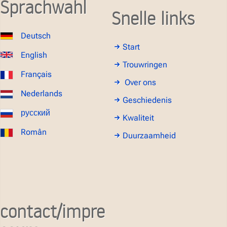
Sprachwahl
Snelle links
Deutsch
Start
English
Trouwringen
Français
Over ons
Nederlands
Geschiedenis
русский
Kwaliteit
Român
Duurzaamheid
contact/impre