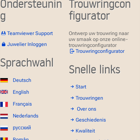
Ondersteunin
Trouwringcon
g
figurator
Teamviewer Support
Ontwerp uw trouwring naar
uw smaak op onze online-
Juwelier Inloggen
trouwringconfigurator
Trouwringconfigurator
Sprachwahl
Snelle links
Deutsch
Start
English
Trouwringen
Français
Over ons
Nederlands
Geschiedenis
русский
Kwaliteit
Român