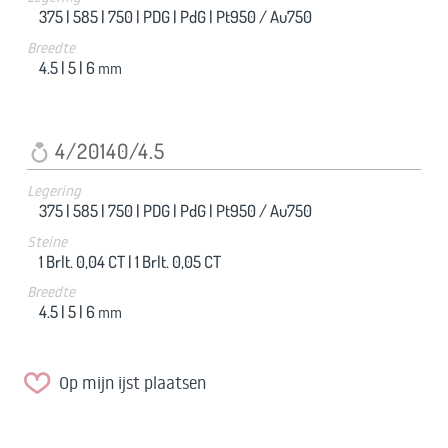
375 |
585 |
750 |
PDG |
PdG |
Pt950 / Au750
Breedte
4.5 |
5 |
6
mm
4/20140/4.5
Legering
375 |
585 |
750 |
PDG |
PdG |
Pt950 / Au750
Steine
1 Brlt. 0,04 CT |
1 Brlt. 0,05 CT
Breedte
4.5 |
5 |
6
mm
Op mijn ijst plaatsen