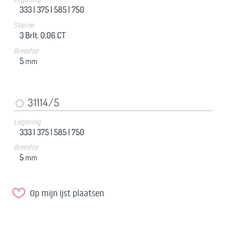
333 |
375 |
585 |
750
Steine
3 Brlt. 0,06 CT
Breedte
5
mm
31114/5
Legering
333 |
375 |
585 |
750
Breedte
5
mm
Op mijn ijst plaatsen