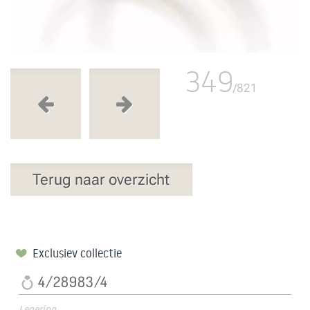
349
/821
Terug naar overzicht
Exclusiev collectie
4/28983/4
Legering