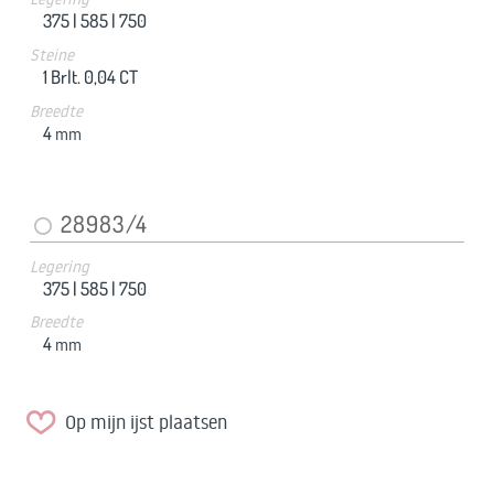
375 |
585 |
750
Steine
1 Brlt. 0,04 CT
Breedte
4
mm
28983/4
Legering
375 |
585 |
750
Breedte
4
mm
Op mijn ijst plaatsen