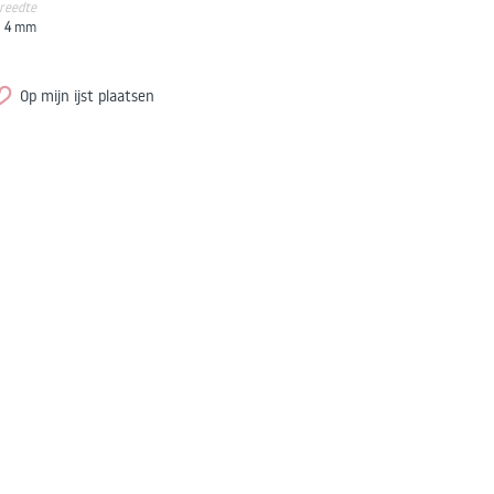
reedte
4
mm
Op mijn ijst plaatsen