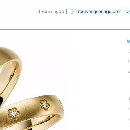
Trouwringen
Trouwringconfigurator
O
L
B
L
S