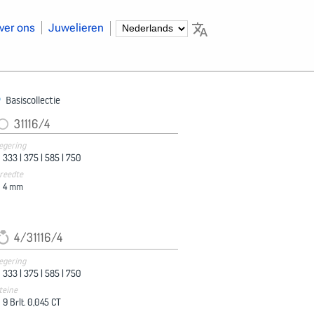
ver ons
Juwelieren
Basiscollectie
31116/4
egering
333 |
375 |
585 |
750
reedte
4
mm
4/31116/4
egering
333 |
375 |
585 |
750
teine
9 Brlt. 0,045 CT