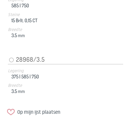
585 |
750
Steine
15 Brlt. 0,15 CT
Breedte
3.5
mm
28968/3.5
Legering
375 |
585 |
750
Breedte
3.5
mm
Op mijn ijst plaatsen