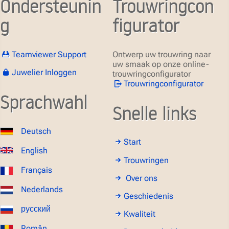
Ondersteunin
Trouwringcon
g
figurator
Teamviewer Support
Ontwerp uw trouwring naar
uw smaak op onze online-
Juwelier Inloggen
trouwringconfigurator
Trouwringconfigurator
Sprachwahl
Snelle links
Deutsch
Start
English
Trouwringen
Français
Over ons
Nederlands
Geschiedenis
русский
Kwaliteit
Român