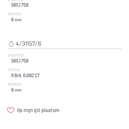
585 |
750
Breedte
6
mm
4/31157/6
Legering
585 |
750
Steine
11 Brlt. 0,092 CT
Breedte
6
mm
Op mijn ijst plaatsen