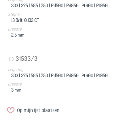
333 |
375 |
585 |
750 |
Pd500 |
Pd950 |
Pt600 |
Pt950
Steine
13 Brlt. 0,132 CT
Breedte
2.5
mm
31533/3
Legering
333 |
375 |
585 |
750 |
Pd500 |
Pd950 |
Pt600 |
Pt950
Breedte
3
mm
Op mijn ijst plaatsen