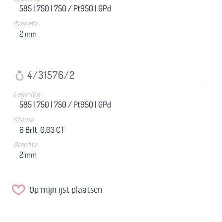
585 |
750 |
750 / Pt950 |
GPd
Breedte
2
mm
4/31576/2
Legering
585 |
750 |
750 / Pt950 |
GPd
Steine
6 Brlt. 0,03 CT
Breedte
2
mm
Op mijn ijst plaatsen