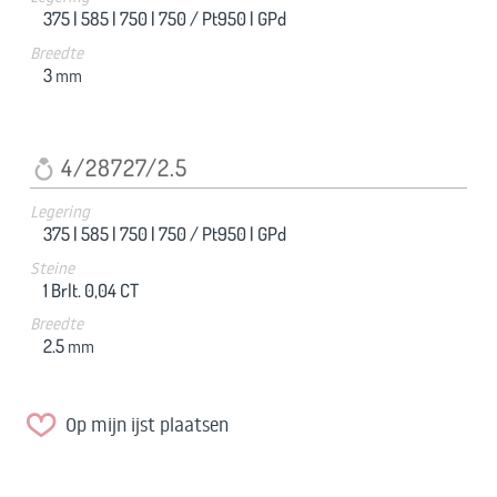
375 |
585 |
750 |
750 / Pt950 |
GPd
Breedte
3
mm
4/28727/2.5
Legering
375 |
585 |
750 |
750 / Pt950 |
GPd
Steine
1 Brlt. 0,04 CT
Breedte
2.5
mm
Op mijn ijst plaatsen