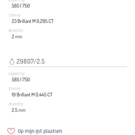
585 |
750
Steine
23 Brillant M 0,295 CT
Breedte
2
mm
29807/2.5
Legering
585 |
750
Steine
19 Brillant M 0,445 CT
Breedte
2.5
mm
Op mijn ijst plaatsen