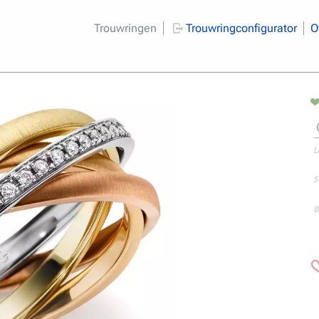
Trouwringen
Trouwringconfigurator
O
L
S
B