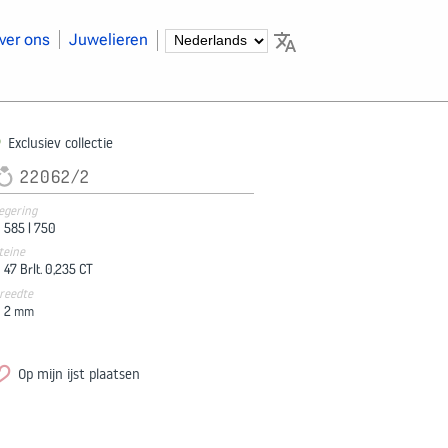
ver ons
Juwelieren
Exclusiev collectie
22062/2
egering
585 |
750
teine
47 Brlt. 0,235 CT
reedte
2
mm
Op mijn ijst plaatsen