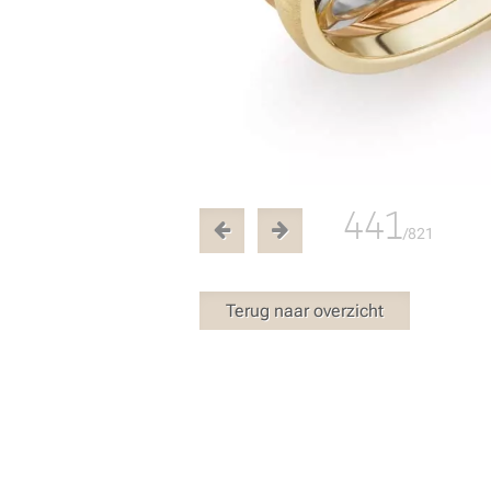
441
/821
Terug naar overzicht