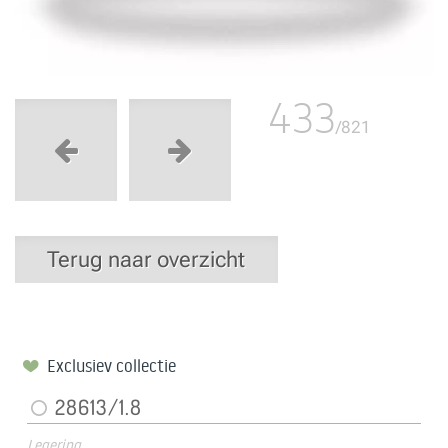
433
/821
Terug naar overzicht
Exclusiev collectie
28613/1.8
Legering