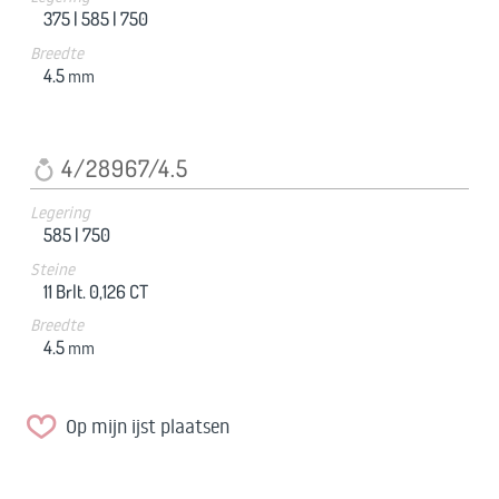
375 |
585 |
750
Breedte
4.5
mm
4/28967/4.5
Legering
585 |
750
Steine
11 Brlt. 0,126 CT
Breedte
4.5
mm
Op mijn ijst plaatsen