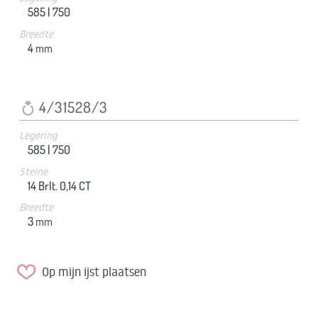
585 |
750
Breedte
4
mm
4/31528/3
Legering
585 |
750
Steine
14 Brlt. 0,14 CT
Breedte
3
mm
Op mijn ijst plaatsen