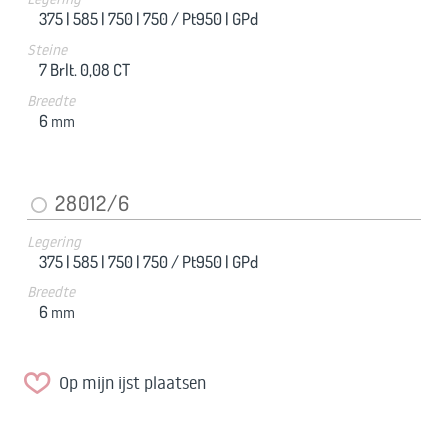
375 |
585 |
750 |
750 / Pt950 |
GPd
Steine
7 Brlt. 0,08 CT
Breedte
6
mm
28012/6
Legering
375 |
585 |
750 |
750 / Pt950 |
GPd
Breedte
6
mm
Op mijn ijst plaatsen