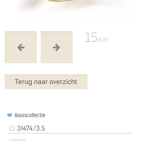
15
/177
Terug naar overzicht
Basiscollectie
31474/3.5
Legering