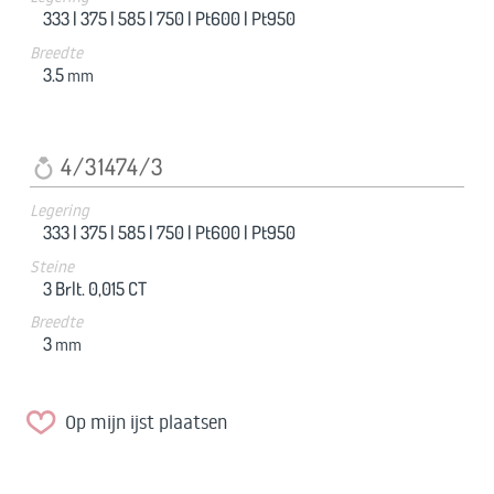
333 |
375 |
585 |
750 |
Pt600 |
Pt950
Breedte
3.5
mm
4/31474/3
Legering
333 |
375 |
585 |
750 |
Pt600 |
Pt950
Steine
3 Brlt. 0,015 CT
Breedte
3
mm
Op mijn ijst plaatsen