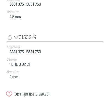
333 |
375 |
585 |
750
Breedte
4.5
mm
4/31532/4
Legering
333 |
375 |
585 |
750
Steine
1 Brlt. 0,02 CT
Breedte
4
mm
Op mijn ijst plaatsen