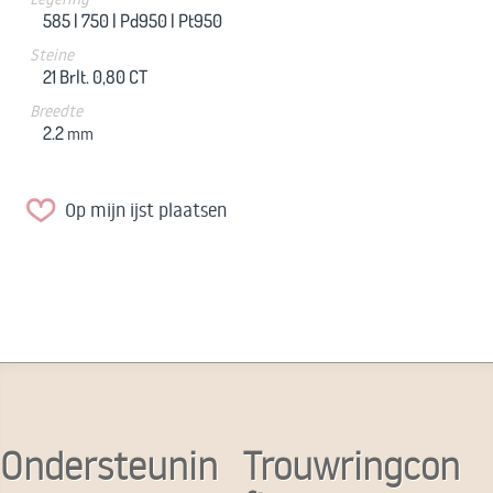
585 |
750 |
Pd950 |
Pt950
Steine
21 Brlt. 0,80 CT
Breedte
2.2
mm
Op mijn ijst plaatsen
Ondersteunin
Trouwringcon