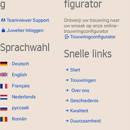
g
figurator
Teamviewer Support
Ontwerp uw trouwring naar
uw smaak op onze online-
Juwelier Inloggen
trouwringconfigurator
Trouwringconfigurator
Sprachwahl
Snelle links
Deutsch
Start
English
Trouwringen
Français
Over ons
Nederlands
Geschiedenis
русский
Kwaliteit
Român
Duurzaamheid