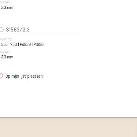
reedte
2.3
mm
31563/2.3
egering
585 |
750 |
Pd950 |
Pt950
reedte
2.3
mm
Op mijn ijst plaatsen