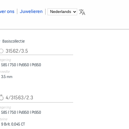
ver ons
Juwelieren
Basiscollectie
31562/3.5
egering
585 |
750 |
Pd950 |
Pt950
reedte
3.5
mm
4/31563/2.3
egering
585 |
750 |
Pd950 |
Pt950
teine
9 Brlt. 0,045 CT