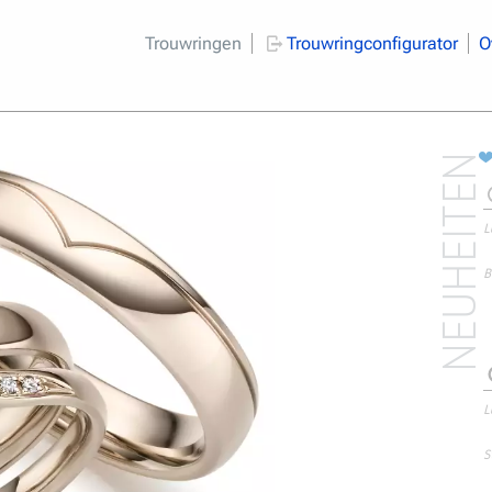
Trouwringen
Trouwringconfigurator
O
NEUHEITEN
L
B
L
S