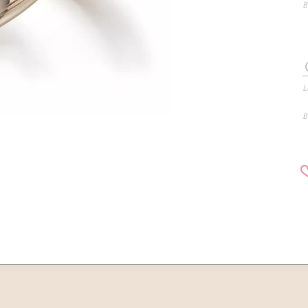
B
L
B