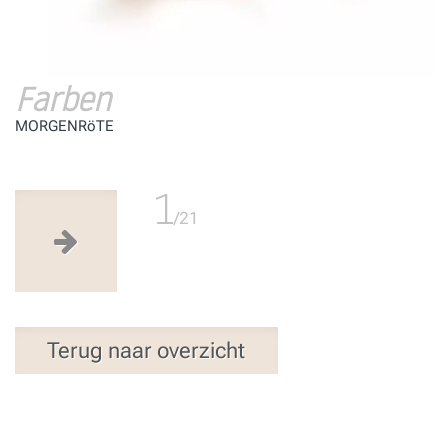
Farben
MORGENRöTE
1
/21
Terug naar overzicht