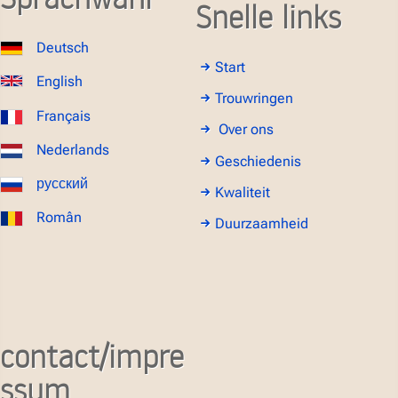
Snelle links
Deutsch
Start
English
Trouwringen
Français
Over ons
Nederlands
Geschiedenis
русский
Kwaliteit
Român
Duurzaamheid
contact/impre
ssum