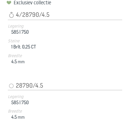
Exclusiev collectie
4/28790/4.5
Legering
585 |
750
Steine
1 Brlt. 0,25 CT
Breedte
4.5
mm
28790/4.5
Legering
585 |
750
Breedte
4.5
mm