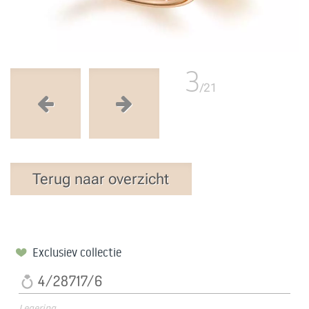
3
/21
Terug naar overzicht
Exclusiev collectie
4/28717/6
Legering