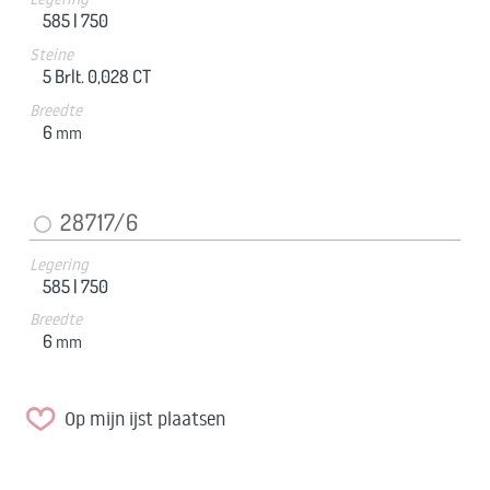
585 |
750
Steine
5 Brlt. 0,028 CT
Breedte
6
mm
28717/6
Legering
585 |
750
Breedte
6
mm
Op mijn ijst plaatsen