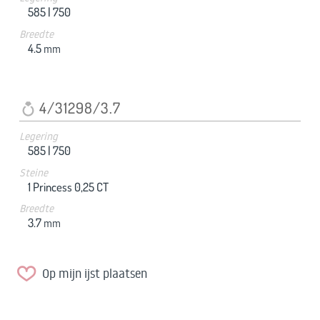
585 |
750
Breedte
4.5
mm
4/31298/3.7
Legering
585 |
750
Steine
1 Princess 0,25 CT
Breedte
3.7
mm
Op mijn ijst plaatsen