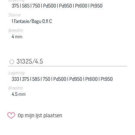
375 |
585 |
750 |
Pd500 |
Pd950 |
Pt600 |
Pt950
Steine
1 Fantasie/Bagu 0,11 C
Breedte
4
mm
31325/4.5
Legering
333 |
375 |
585 |
750 |
Pd500 |
Pd950 |
Pt600 |
Pt950
Breedte
4.5
mm
Op mijn ijst plaatsen